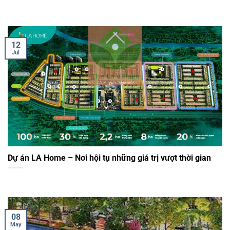
12
Jul
Dự án LA Home – Nơi hội tụ những giá trị vượt thời gian
08
May