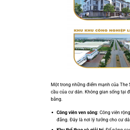
Một trong những điểm mạnh của The Sky
cầu của cư dân. Không gian sống tại 
bằng.
Công viên ven sông
: Công viên rộ
đãng. Đây là nơi lý tưởng cho cư dâ
Khu thể thao và giải trí
: Để nâng ca