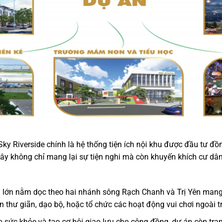
 Riverside chính là hệ thống tiện ích nội khu được đầu tư đồn
đây không chỉ mang lại sự tiện nghi mà còn khuyến khích cư d
ng lớn nằm dọc theo hai nhánh sông Rạch Chanh và Trị Yên man
n thư giãn, dạo bộ, hoặc tổ chức các hoạt động vui chơi ngoài tr
o sức khỏe và tạo cơ hội giao lưu cho cộng đồng, dự án còn tra