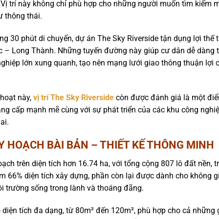
 Vị trí này không chỉ phù hợp cho những người muốn tìm kiếm 
 thông thái.
g 30 phút di chuyển, dự án The Sky Riverside tận dụng lợi thế
c – Long Thành. Những tuyến đường này giúp cư dân dễ dàng ti
ghiệp lớn xung quanh, tạo nên mạng lưới giao thông thuận lợi ch
 hoạt này,
vị trí The Sky Riverside
còn được đánh giá là một điể
ng cấp mạnh mẽ cùng với sự phát triển của các khu công nghiệp
ai.
Y HOẠCH BÀI BẢN – THIẾT KẾ THÔNG MINH
ch trên diện tích hơn 16.74 ha, với tổng cộng 807 lô đất nền, t
iếm 66% diện tích xây dựng, phần còn lại được dành cho không g
ôi trường sống trong lành và thoáng đãng.
có diện tích đa dạng, từ 80m² đến 120m², phù hợp cho cả những 