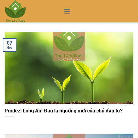
Skip
to
content
07
Nov
Prodezi Long An: Đâu là ngưỡng mới của chủ đầu tư?