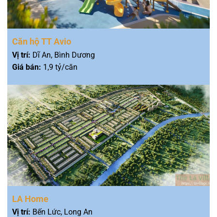
Căn hộ TT Avio
Vị trí:
Dĩ An, Bình Dương
Giá bán:
1,9 tỷ/căn
LA Home
Vị trí:
Bến Lức, Long An