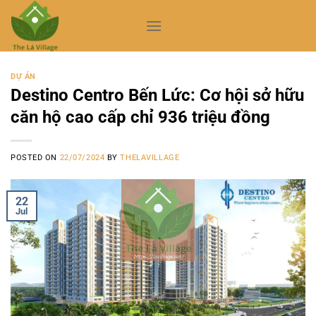
Skip
to
content
DỰ ÁN
Destino Centro Bến Lức: Cơ hội sở hữu
căn hộ cao cấp chỉ 936 triệu đồng
POSTED ON
22/07/2024
BY
THELAVILLAGE
22
Jul