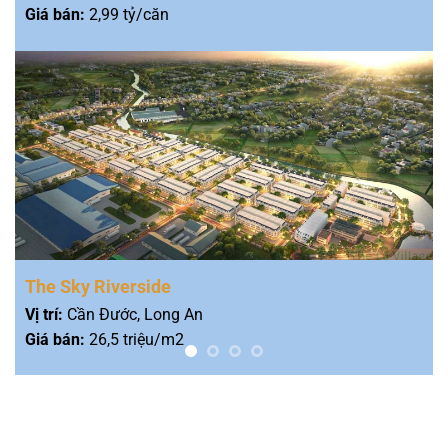
Giá bán:
2,99 tỷ/căn
The Sky Riverside
Vị trí:
Cần Đước, Long An
Giá bán:
26,5 triệu/m2