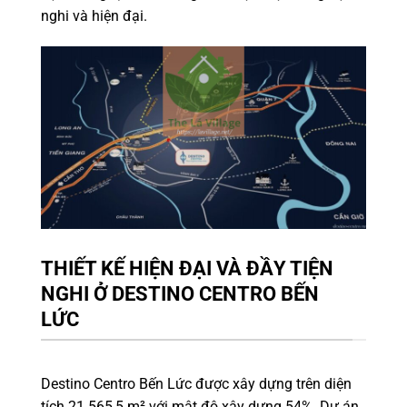
nghi và hiện đại.
THIẾT KẾ HIỆN ĐẠI VÀ ĐẦY TIỆN
NGHI Ở DESTINO CENTRO BẾN
LỨC
Destino Centro Bến Lức được xây dựng trên diện
tích 21.565,5 m² với mật độ xây dựng 54%. Dự án