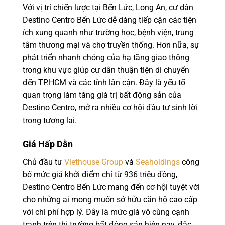
Với vị trí chiến lược tại Bến Lức, Long An, cư dân
Destino Centro Bến Lức dễ dàng tiếp cận các tiện
ích xung quanh như trường học, bệnh viện, trung
tâm thương mại và chợ truyền thống. Hơn nữa, sự
phát triển nhanh chóng của hạ tầng giao thông
trong khu vực giúp cư dân thuận tiện di chuyển
đến TP.HCM và các tỉnh lân cận. Đây là yếu tố
quan trọng làm tăng giá trị bất động sản của
Destino Centro, mở ra nhiều cơ hội đầu tư sinh lời
trong tương lai.
Giá Hấp Dẫn
Chủ đầu tư
Viethouse Group
và
Seaholdings
công
bố mức giá khởi điểm chỉ từ 936 triệu đồng,
Destino Centro Bến Lức mang đến cơ hội tuyệt vời
cho những ai mong muốn sở hữu căn hộ cao cấp
với chi phí hợp lý. Đây là mức giá vô cùng cạnh
tranh trên thị trường bất động sản hiện nay, đặc