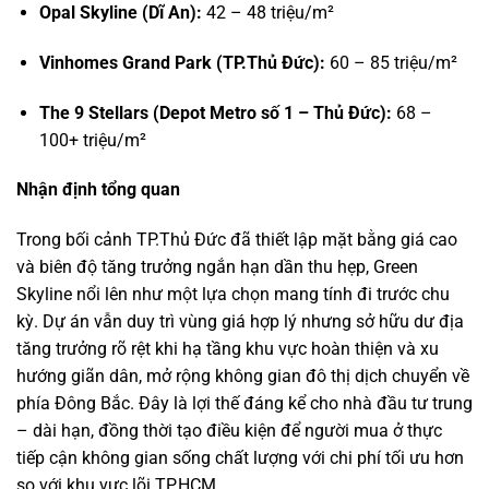
Opal Skyline (Dĩ An):
42 – 48 triệu/m²
Vinhomes Grand Park (TP.Thủ Đức):
60 – 85 triệu/m²
The 9 Stellars (Depot Metro số 1 – Thủ Đức):
68 –
100+ triệu/m²
Nhận định tổng quan
Trong bối cảnh TP.Thủ Đức đã thiết lập mặt bằng giá cao
và biên độ tăng trưởng ngắn hạn dần thu hẹp, Green
Skyline nổi lên như một lựa chọn mang tính đi trước chu
kỳ. Dự án vẫn duy trì vùng giá hợp lý nhưng sở hữu dư địa
tăng trưởng rõ rệt khi hạ tầng khu vực hoàn thiện và xu
hướng giãn dân, mở rộng không gian đô thị dịch chuyển về
phía Đông Bắc. Đây là lợi thế đáng kể cho nhà đầu tư trung
– dài hạn, đồng thời tạo điều kiện để người mua ở thực
tiếp cận không gian sống chất lượng với chi phí tối ưu hơn
so với khu vực lõi TP.HCM.