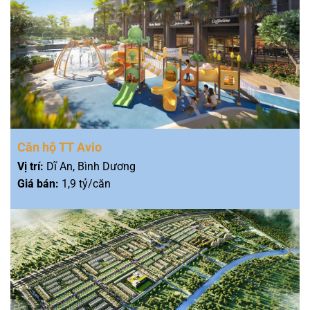
Căn hộ TT Avio
Vị trí:
Dĩ An, Bình Dương
Giá bán:
1,9 tỷ/căn