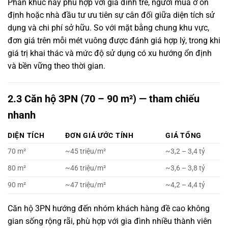
Phân khúc này phù hợp với gia đình trẻ, người mua ở ổn
định hoặc nhà đầu tư ưu tiên sự cân đối giữa diện tích sử
dụng và chi phí sở hữu. So với mặt bằng chung khu vực,
đơn giá trên mỗi mét vuông được đánh giá hợp lý, trong khi
giá trị khai thác và mức độ sử dụng có xu hướng ổn định
và bền vững theo thời gian.
2.3 Căn hộ 3PN (70 – 90 m²) — tham chiếu
nhanh
DIỆN TÍCH
ĐƠN GIÁ ƯỚC TÍNH
GIÁ TỔNG
70 m²
~45 triệu/m²
~3,2 – 3,4 tỷ
80 m²
~46 triệu/m²
~3,6 – 3,8 tỷ
90 m²
~47 triệu/m²
~4,2 – 4,4 tỷ
Căn hộ 3PN hướng đến nhóm khách hàng đề cao không
gian sống rộng rãi, phù hợp với gia đình nhiều thành viên