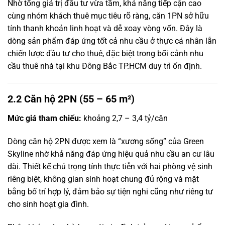
Nhờ tổng giá trị đầu tư vừa tầm, khả năng tiếp cận cao
cùng nhóm khách thuê mục tiêu rõ ràng, căn 1PN sở hữu
tính thanh khoản linh hoạt và dễ xoay vòng vốn. Đây là
dòng sản phẩm đáp ứng tốt cả nhu cầu ở thực cá nhân lẫn
chiến lược đầu tư cho thuê, đặc biệt trong bối cảnh nhu
cầu thuê nhà tại khu Đông Bắc TP.HCM duy trì ổn định.
2.2 Căn hộ 2PN (55 – 65 m²)
Mức giá tham chiếu:
khoảng 2,7 – 3,4 tỷ/căn
Dòng căn hộ 2PN được xem là “xương sống” của Green
Skyline nhờ khả năng đáp ứng hiệu quả nhu cầu an cư lâu
dài. Thiết kế chú trọng tính thực tiễn với hai phòng vệ sinh
riêng biệt, không gian sinh hoạt chung đủ rộng và mặt
bằng bố trí hợp lý, đảm bảo sự tiện nghi cũng như riêng tư
cho sinh hoạt gia đình.