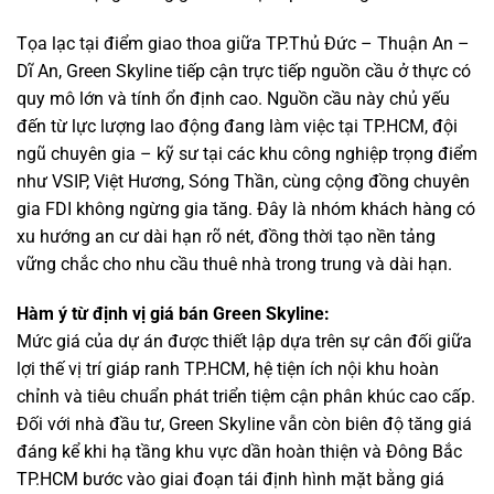
Tọa lạc tại điểm giao thoa giữa TP.Thủ Đức – Thuận An –
Dĩ An, Green Skyline tiếp cận trực tiếp nguồn cầu ở thực có
quy mô lớn và tính ổn định cao. Nguồn cầu này chủ yếu
đến từ lực lượng lao động đang làm việc tại TP.HCM, đội
ngũ chuyên gia – kỹ sư tại các khu công nghiệp trọng điểm
như VSIP, Việt Hương, Sóng Thần, cùng cộng đồng chuyên
gia FDI không ngừng gia tăng. Đây là nhóm khách hàng có
xu hướng an cư dài hạn rõ nét, đồng thời tạo nền tảng
vững chắc cho nhu cầu thuê nhà trong trung và dài hạn.
Hàm ý từ định vị giá bán Green Skyline:
Mức giá của dự án được thiết lập dựa trên sự cân đối giữa
lợi thế vị trí giáp ranh TP.HCM, hệ tiện ích nội khu hoàn
chỉnh và tiêu chuẩn phát triển tiệm cận phân khúc cao cấp.
Đối với nhà đầu tư, Green Skyline vẫn còn biên độ tăng giá
đáng kể khi hạ tầng khu vực dần hoàn thiện và Đông Bắc
TP.HCM bước vào giai đoạn tái định hình mặt bằng giá