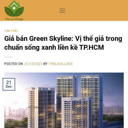
Skip
to
content
TIN TỨC
Giá bán Green Skyline: Vị thế giá trong
chuẩn sống xanh liền kề TP.HCM
POSTED ON
21/12/2025
BY
THELAVILLAGE
21
Dec