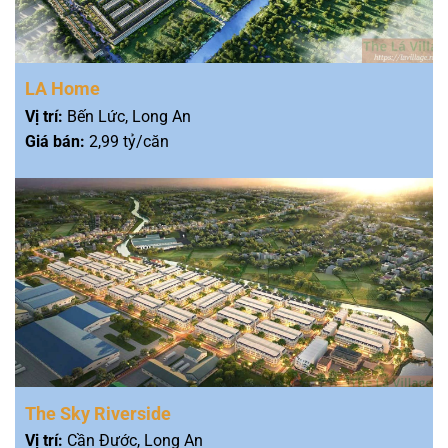
LA Home
Vị trí:
Bến Lức, Long An
Giá bán:
2,99 tỷ/căn
The Sky Riverside
Vị trí:
Cần Đước, Long An