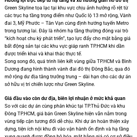
Hưởng lợi trực tiếp từ hạ tầng và xu hướng giãn nở đô thị
Green Skyline tọa lạc tại khu vực chịu ảnh hưởng rõ rệt từ
các trục hạ tầng trọng điểm như Quốc lộ 13 mở rộng, Vành
đai 3, Mỹ Phước – Tân Vạn cùng định hướng tuyến Metro
trong tương lai. Đây là nhóm hạ tầng thường đóng vai trò
“kích hoạt chu kỳ phát triển”, tạo lực đẩy cho mặt bằng giá
bất động sản tại các khu vực giáp ranh TP.HCM khi dần
được triển khai và khai thác thực tế.
Song song đó, quá trình liên kết vùng giữa TP.HCM và Bình
Dương đang hình thành vành đai đô thị Đông Bắc, qua đó
mở rộng dư địa tăng trưởng trung – dài hạn cho các dự án
sở hữu vị trí chiến lược như Green Skyline.
Giá đầu vào còn dư địa, biên lợi nhuận ở mức khả quan
So với các dự án cùng phân khúc tại TP.Thủ Đức và khu
Đông TP.HCM, giá bán Green Skyline hiện vẫn nằm trong
vùng tiếp cận tương đối dễ chịu. Khi dự án hoàn thiện xây
dựng, tiện ích nội khu đi vào vận hành ổn định và hạ tầng
xung quanh được đồng bộ hóa, mặt bằng giá có cơ sở điều