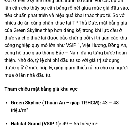
Đặt Green Skyline trong bức tranh so sánh với các dự án
lân cận cho thấy sự cân bằng rõ nét giữa mức giá đầu vào,
tiêu chuẩn phát triển và hiệu quả khai thác thực tế. So với
nhiều dự án cùng phân khúc tại TP.Thủ Đức, mặt bằng giá
của Green Skyline thấp hơn đáng kể, trong khi lực cầu ở
thực và cho thuê lại được bảo chứng bởi vị trí gần các khu
công nghiệp quy mô lớn như VSIP 1, Việt Hương, Đồng An,
cùng hệ trục giao thông Bắc – Nam đang từng bước hoàn
thiện. Nhờ đó, tỷ lệ chi phí đầu tư so với giá trị sử dụng
được giữ ở mức hợp lý, giúp giảm thiểu rủi ro cho cả người
mua ở lẫn nhà đầu tư.
Tham chiếu mặt bằng giá khu vực
Green Skyline (Thuận An – giáp TP.HCM):
43 – 48
triệu/m²
Habitat Grand (VSIP 1):
49 – 55 triệu/m²