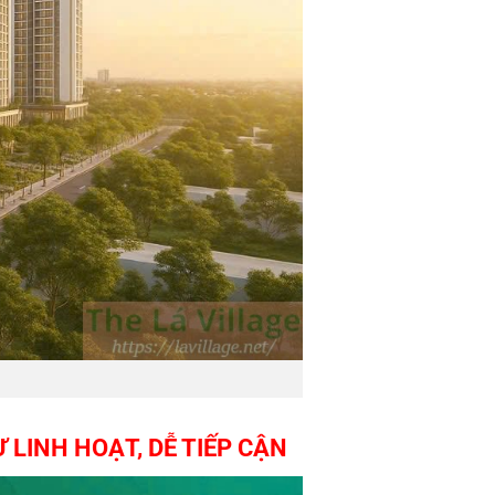
 LINH HOẠT, DỄ TIẾP CẬN