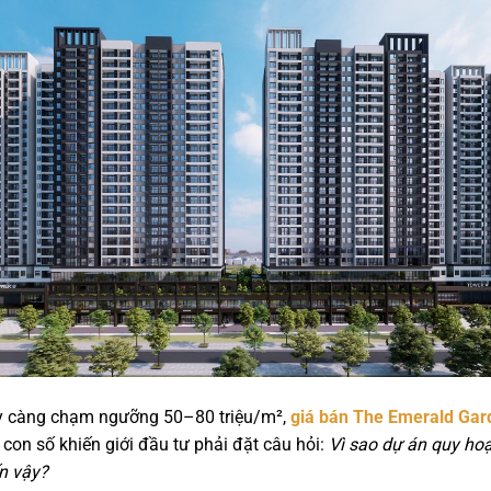
y càng chạm ngưỡng 50–80 triệu/m²,
giá bán
The Emerald Gar
con số khiến giới đầu tư phải đặt câu hỏi:
Vì sao dự án quy hoạ
n vậy?