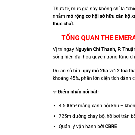
Thực tế, mức giá này không chỉ là “chi
nhằm
mở rộng cơ hội sở hữu căn hộ x
thực chất.
TỔNG QUAN THE EMERA
Vị trí ngay
Nguyễn Chí Thanh, P. Thuậ
sống hiện đại hòa quyện trong từng chi 
Dự án sở hữu
quy mô 2ha
với
2 tòa th
khoảng 45%, phần lớn diện tích dành c
✨
Điểm nhấn nổi bật:
4.500m² mảng xanh nội khu – không
725m đường chạy bộ, hồ bơi tràn bờ
Quản lý vận hành bởi
CBRE