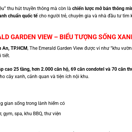
êu” thu hút truyền thông mà còn là
chiến lược mở bán thông mi
anh chuẩn quốc tế
cho người trẻ, chuyên gia và nhà đầu tư tì
LD GARDEN VIEW – BIỂU TƯỢNG SỐNG XANH
n An, TP.HCM
, The Emerald Garden View được ví như “khu vườn g
tiết.
áp cao 25 tầng, hơn 2.000 căn hộ, 69 căn condotel và 70 căn t
ho cây xanh, cảnh quan và tiện ích nội khu.
 gian sống trong lành hiếm có
, gym, spa, khu BBQ, thư viện